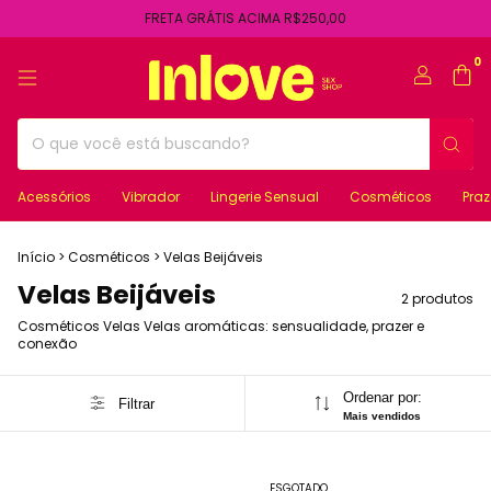
FRETA GRÁTIS ACIMA R$250,00
0
Acessórios
Vibrador
Lingerie Sensual
Cosméticos
Praz
Início
>
Cosméticos
>
Velas Beijáveis
Velas Beijáveis
2 produtos
Cosméticos Velas Velas aromáticas: sensualidade, prazer e
conexão
Ordenar por:
Filtrar
Mais vendidos
ESGOTADO