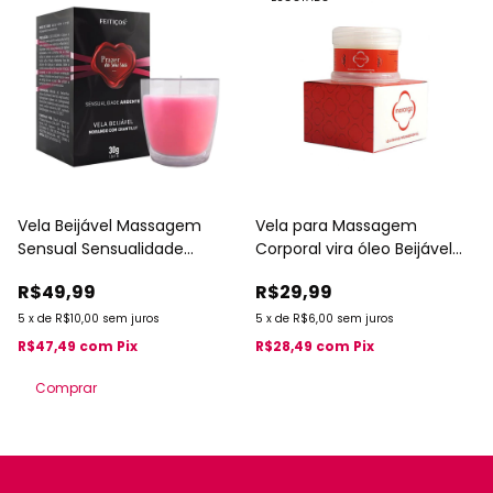
Vela Beijável Massagem
Vela para Massagem
Sensual Sensualidade
Corporal vira óleo Beijável
Ardente Morango Com
Sabor variados chillies 50g
R$49,99
R$29,99
Chantilly Feitiços 30g
5
x
de
R$10,00
sem juros
5
x
de
R$6,00
sem juros
R$47,49
com
Pix
R$28,49
com
Pix